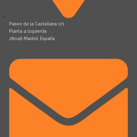
Paseo de la Castellana 171
Planta 4 Izquierda
28046 Madrid, España