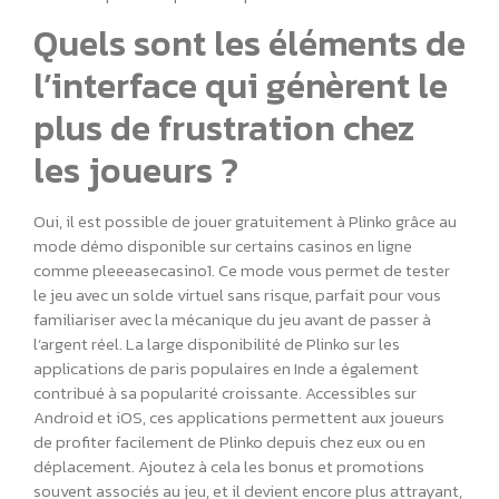
Quels sont les éléments de
l’interface qui génèrent le
plus de frustration chez
les joueurs ?
Oui, il est possible de jouer gratuitement à Plinko grâce au
mode démo disponible sur certains casinos en ligne
comme pleeeasecasino1. Ce mode vous permet de tester
le jeu avec un solde virtuel sans risque, parfait pour vous
familiariser avec la mécanique du jeu avant de passer à
l’argent réel. La large disponibilité de Plinko sur les
applications de paris populaires en Inde a également
contribué à sa popularité croissante. Accessibles sur
Android et iOS, ces applications permettent aux joueurs
de profiter facilement de Plinko depuis chez eux ou en
déplacement. Ajoutez à cela les bonus et promotions
souvent associés au jeu, et il devient encore plus attrayant,