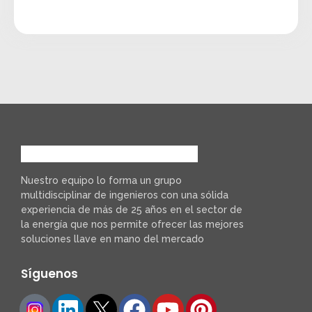
Nuestro equipo lo forma un grupo
multidisciplinar de ingenieros con una sólida
experiencia de más de 25 años en el sector de
la energía que nos permite ofrecer las mejores
soluciones llave en mano del mercado
Síguenos