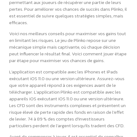
permettant aux joueurs de récupérer une partie de leurs
pertes. Pour améliorer vos chances de succès dans Plinko, il
est essentiel de suivre quelques stratégies simples, mais
efficaces.
Voici nos meilleurs conseils pour maximiser vos gains tout
en limitant les risques. Le jeu de Plinko repose sur une
mécanique simple mais captivante, où chaque décision
peut influencer le résultat final. Voici comment jouer étape
par étape pour maximiser vos chances de gains.
L’application est compatible avec les iPhones et iPads
exécutant iOS 11.0 ou une version ultérieure. Assurez-vous
que votre appareil répond à ces exigences avant de le
télécharger. L’application Plinko est compatible avec les
appareils iOS exécutant iOS 11.0 ou une version ultérieure.
Les CFD sont des instruments complexes et présentent un
risque élevé de perte rapide des fonds en raison de l’effet
de levier. 74 à 89 % des comptes d’investisseurs
particuliers perdent de l’argent lorsqu’ils tradent des CFD.
Avant de commencer à jouer, il est essentiel de connaître