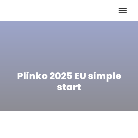
Plinko 2025 EU simple
start