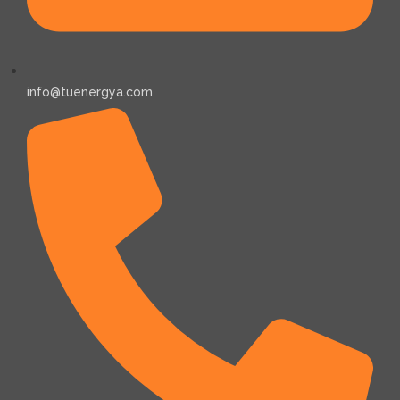
info@tuenergya.com