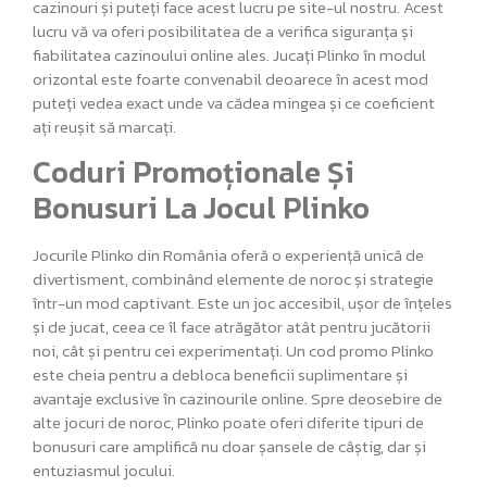
cazinouri și puteți face acest lucru pe site-ul nostru. Acest
lucru vă va oferi posibilitatea de a verifica siguranța și
fiabilitatea cazinoului online ales. Jucați Plinko în modul
orizontal este foarte convenabil deoarece în acest mod
puteți vedea exact unde va cădea mingea și ce coeficient
ați reușit să marcați.
Coduri Promoționale Și
Bonusuri La Jocul Plinko
Jocurile Plinko din România oferă o experiență unică de
divertisment, combinând elemente de noroc și strategie
într-un mod captivant. Este un joc accesibil, ușor de înțeles
și de jucat, ceea ce îl face atrăgător atât pentru jucătorii
noi, cât și pentru cei experimentați. Un cod promo Plinko
este cheia pentru a debloca beneficii suplimentare și
avantaje exclusive în cazinourile online. Spre deosebire de
alte jocuri de noroc, Plinko poate oferi diferite tipuri de
bonusuri care amplifică nu doar șansele de câștig, dar și
entuziasmul jocului.