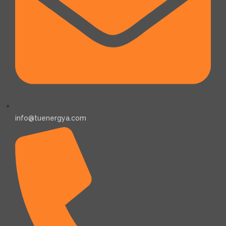
info@tuenergya.com