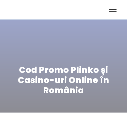
Cod Promo Plinko și
Casino-uri Online în
România