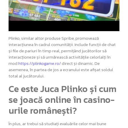
Plinko, similar altor produse Spribe, promovează
interacțiunea în cadrul comunității. Include funcții de chat
și file de pariuri în timp real, permițând jucătorilor să
interacționeze și să urmărească activitățile celorlalți în
mod
https://plinkogame.ro/
direct și dinamic. De
asemenea, în partea de jos a ecranului este afișat soldul
total al jucătorului.
Ce este Juca Plinko și cum
se joacă online în casino-
urile românești?
În plus, ar trebui să studiați evaluările celor mai bune