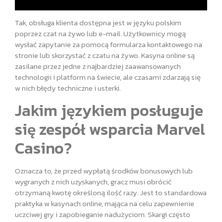
Tak, obsługa klienta dostępna jest w języku polskim
poprzez czat na żywo lub e-mail. Użytkownicy mogą
wysłać zapytanie za pomocą formularza kontaktowego na
stronie lub skorzystać z czatu na żywo. Kasyna online są
zasilane przez jedne z najbardziej zaawansowanych
technologii i platform na świecie, ale czasami zdarzają się
w nich błędy techniczne i usterki.
Jakim językiem posługuje
się zespół wsparcia Marvel
Casino?
Oznacza to, że przed wypłatą środków bonusowych lub
wygranych z nich uzyskanych, gracz musi obrócić
otrzymaną kwotę określoną ilość razy. Jest to standardowa
praktyka w kasynach online, mająca na celu zapewnienie
uczciwej gry i zapobieganie nadużyciom. Skargi często