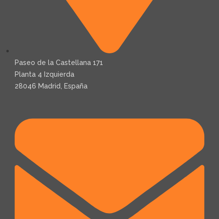
Paseo de la Castellana 171
Planta 4 Izquierda
28046 Madrid, España