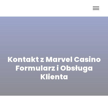
Kontakt z Marvel Casino
Formularz i Obsługa
Klienta