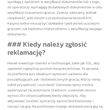
wynikają z opóźnień w weryfikacji dokumentów lub z tego,
że operatorzy wymagają dodatkowych dokumentów w celu
weryfikacji tożsamości gracza. Zawsze zalecamy jednak
cierpliwość, jeśli chodzi o przechodzenie kontroli KYC.
Kasyna online muszą być dokładne i jeśli jesteś uczciwym
graczem, nie będziesz miał problemu z weryfikacją swojego
dokumentu.
### Kiedy należy zgłosić
reklamację?
Marvel inwestuje również w technologie, takie jak SSL, aby
zapewnić najwyższy poziom bezpieczeństwa. To sprawia,
że platforma jest idealnym wyborem zarówno dla
początkujących, jak i doświadczonych graczy, którzy cenią
sobie prywatność i uczciwość. Darmowe spiny można
wykorzystać na automacie Starburst, a warunek obrotu
wynosi 25x od początkowej kwoty depozytu. Aby
aktywować voucher, wystarczy wpisać kod bonusowy i
cieszyć się grą. Na podstawie mojego doświadczenia gry są