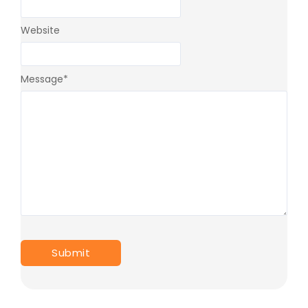
Website
Message
*