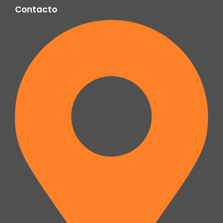
Contacto