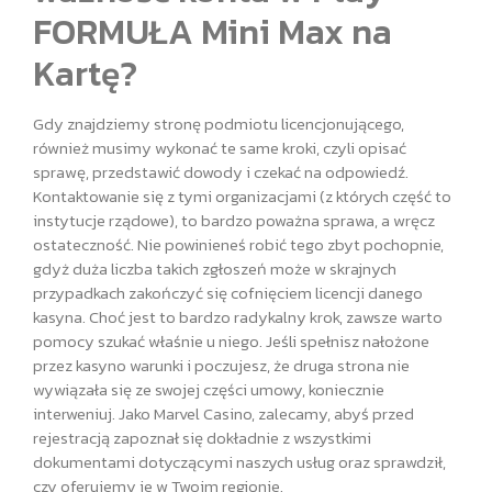
FORMUŁA Mini Max na
Kartę?
Gdy znajdziemy stronę podmiotu licencjonującego,
również musimy wykonać te same kroki, czyli opisać
sprawę, przedstawić dowody i czekać na odpowiedź.
Kontaktowanie się z tymi organizacjami (z których część to
instytucje rządowe), to bardzo poważna sprawa, a wręcz
ostateczność. Nie powinieneś robić tego zbyt pochopnie,
gdyż duża liczba takich zgłoszeń może w skrajnych
przypadkach zakończyć się cofnięciem licencji danego
kasyna. Choć jest to bardzo radykalny krok, zawsze warto
pomocy szukać właśnie u niego. Jeśli spełnisz nałożone
przez kasyno warunki i poczujesz, że druga strona nie
wywiązała się ze swojej części umowy, koniecznie
interweniuj. Jako Marvel Casino, zalecamy, abyś przed
rejestracją zapoznał się dokładnie z wszystkimi
dokumentami dotyczącymi naszych usług oraz sprawdził,
czy oferujemy je w Twoim regionie.