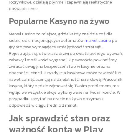
rozrywkowe, działają płynnie i zapewniają realistyczne
doświadczenie.
Popularne Kasyno na żywo
Marvel Casino to miejsce, gdzie każdy znajdzie coś dla
siebie, od emocjonujących automatów
marvel casino
po
gry stołowe wymagające umiejętności i strategii.
Rejestrując się, otwierasz drzwi do świata pełnego wyzwań,
zabawy i możliwości wygranej. Z pewnością powinniśmy
zwracać uwagę na bezpieczeństwo w kasynie oraz na
obecność licencji. Jurysdykcja kasynowa może zawiesić lub
nawet cofnąć licencję na działalność hazardową. Pracownik
kasyna, który będzie zajmował się Twoim problemem, ma
wgląd we wszystkie akcje wykonywane na Twoim koncie. W
przypadku zapytań na czacie na żywo otrzymasz
odpowiedź w ciągu średnio 2 minut.
Jak sprawdzić stan oraz
ważność konta w Play