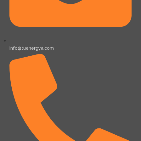
info@tuenergya.com