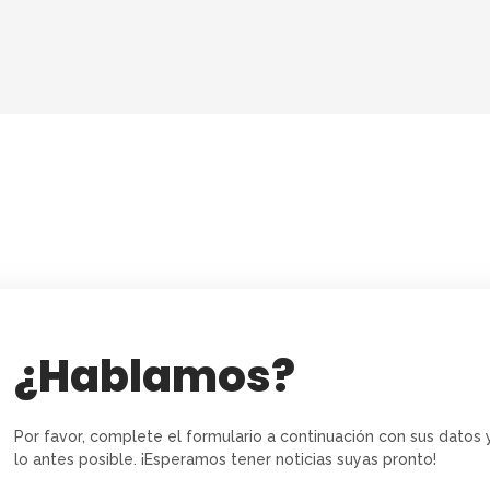
¿Hablamos?
Por favor, complete el formulario a continuación con sus dato
lo antes posible. ¡Esperamos tener noticias suyas pronto!