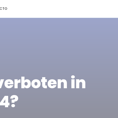
CTO
verboten in
24?