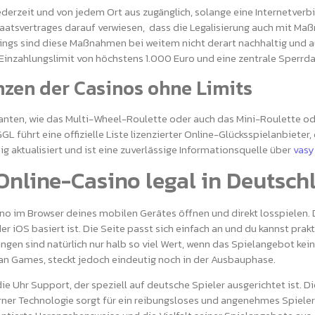
ederzeit und von jedem Ort aus zugänglich, solange eine Internetverb
aatsvertrages darauf verwiesen, dass die Legalisierung auch mit M
ings sind diese Maßnahmen bei weitem nicht derart nachhaltig und a
Einzahlungslimit von höchstens 1.000 Euro und eine zentrale Sperrdat
nzen der Casinos ohne Limits
rianten, wie das Multi-Wheel-Roulette oder auch das Mini-Roulette o
L führt eine offizielle Liste lizenzierter Online-Glücksspielanbieter,
ig aktualisiert und ist eine zuverlässige Informationsquelle über
vasy
Online-Casino legal in Deutsch
no im Browser deines mobilen Gerätes öffnen und direkt losspielen. D
 iOS basiert ist. Die Seite passt sich einfach an und du kannst pra
rungen sind natürlich nur halb so viel Wert, wenn das Spielangebot ke
 an Games, steckt jedoch eindeutig noch in der Ausbauphase.
ie Uhr Support, der speziell auf deutsche Spieler ausgerichtet ist. 
r Technologie sorgt für ein reibungsloses und angenehmes Spielerl