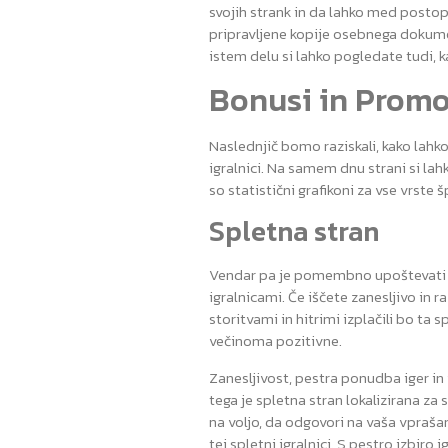
svojih strank in da lahko med postop
pripravljene kopije osebnega dokument
istem delu si lahko pogledate tudi, ka
Bonusi in Promo
Naslednjič bomo raziskali, kako lahko
igralnici. Na samem dnu strani si la
so statistični grafikoni za vse vrste 
Spletna stran
Vendar pa je pomembno upoštevati tu
igralnicami. Če iščete zanesljivo in 
storitvami in hitrimi izplačili bo ta
večinoma pozitivne.
Zanesljivost, pestra ponudba iger in v
tega je spletna stran lokalizirana za
na voljo, da odgovori na vaša vpraša
tej spletni igralnici. S pestro izbiro 