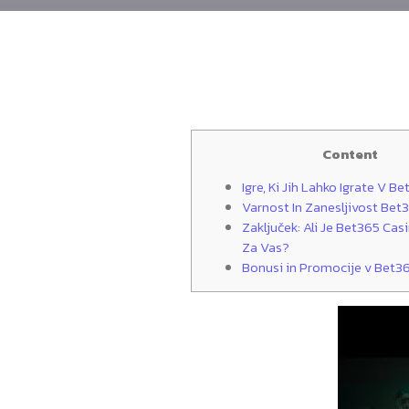
Content
Igre, Ki Jih Lahko Igrate V B
Varnost In Zanesljivost Bet
Zaključek: Ali Je Bet365 Casi
Za Vas?
Bonusi in Promocije v Bet3