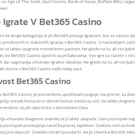
 so Age of The Gods, God Storms, Book of Horas, Buffalo Blitz, Legacy 
eel.
o Igrate V Bet365 Casino
i še druge kategorije, ki jih Bet365 ponuja igralcem, kot so casino del
 o prednostih in slabostih igranja v Bet365 Casino. V naslednjem odst
ako se lahko izognete morebitnim pastem. Ne glede na to, ali ste ljubitel
ah, bo Bet365 Casino izpolnil va pričakovanja. Vse igre so razvite s st
kar zagotavlja vrhunsko igralno izkušnjo. Ne glede na to, ali ste ljubite
rah, boste v Bet365 Casino našli nekaj zase.
ivost Bet365 Casino
je v Bet365 Casino, je pomembno upoštevati pogoje. Na primer, za do
jvišji znesek bonusa) in obrniti bonus sredstva x20, da lahko dvignet
membno, da jih izkoristite v določenem času.
lja vrhunsko blagovno znamko, ki ji lahko zaupate. Sam postopek regis
e postopek preverjanja naročila precej zapleten. Osebno sem potrebo
l svoj prvi depozit. Seveda moram poudariti, da je stavnica Bet365 zel