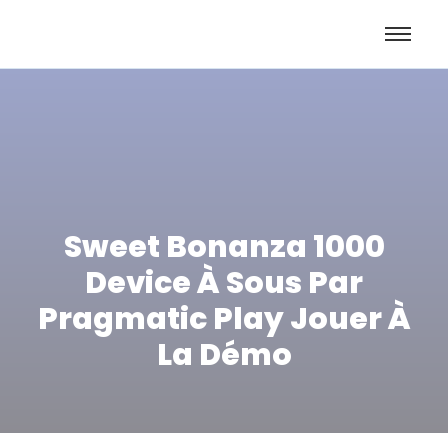
Sweet Bonanza 1000
Device À Sous Par
Pragmatic Play Jouer À
La Démo