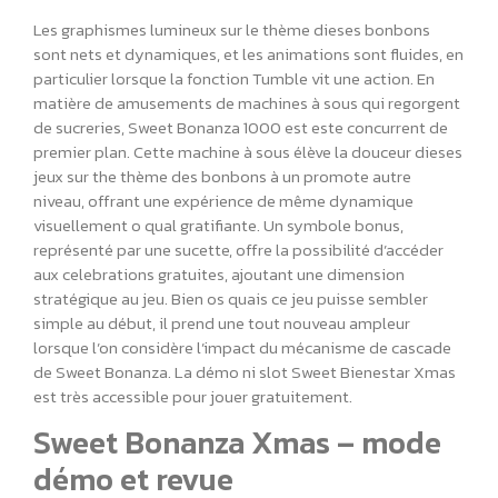
Les graphismes lumineux sur le thème dieses bonbons
sont nets et dynamiques, et les animations sont fluides, en
particulier lorsque la fonction Tumble vit une action. En
matière de amusements de machines à sous qui regorgent
de sucreries, Sweet Bonanza 1000 est este concurrent de
premier plan. Cette machine à sous élève la douceur dieses
jeux sur the thème des bonbons à un promote autre
niveau, offrant une expérience de même dynamique
visuellement o qual gratifiante. Un symbole bonus,
représenté par une sucette, offre la possibilité d’accéder
aux celebrations gratuites, ajoutant une dimension
stratégique au jeu. Bien os quais ce jeu puisse sembler
simple au début, il prend une tout nouveau ampleur
lorsque l’on considère l’impact du mécanisme de cascade
de Sweet Bonanza. La démo ni slot Sweet Bienestar Xmas
est très accessible pour jouer gratuitement.
Sweet Bonanza Xmas – mode
démo et revue