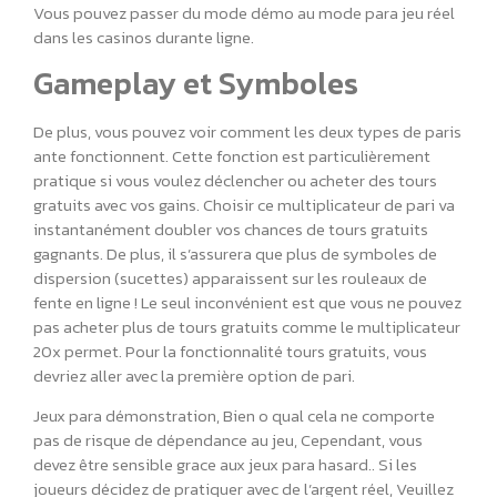
Vous pouvez passer du mode démo au mode para jeu réel
dans les casinos durante ligne.
Gameplay et Symboles
De plus, vous pouvez voir comment les deux types de paris
ante fonctionnent. Cette fonction est particulièrement
pratique si vous voulez déclencher ou acheter des tours
gratuits avec vos gains. Choisir ce multiplicateur de pari va
instantanément doubler vos chances de tours gratuits
gagnants. De plus, il s’assurera que plus de symboles de
dispersion (sucettes) apparaissent sur les rouleaux de
fente en ligne ! Le seul inconvénient est que vous ne pouvez
pas acheter plus de tours gratuits comme le multiplicateur
20x permet. Pour la fonctionnalité tours gratuits, vous
devriez aller avec la première option de pari.
Jeux para démonstration, Bien o qual cela ne comporte
pas de risque de dépendance au jeu, Cependant, vous
devez être sensible grace aux jeux para hasard.. Si les
joueurs décidez de pratiquer avec de l’argent réel, Veuillez