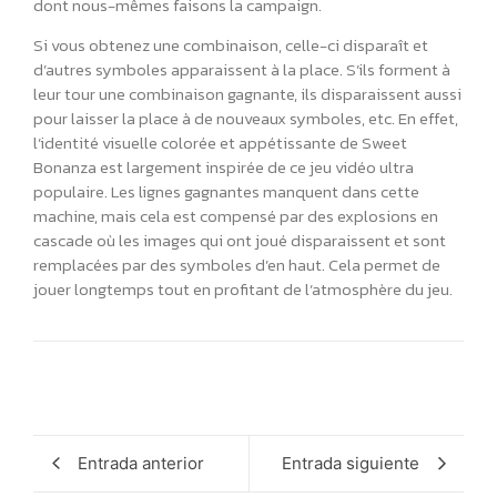
dont nous-mêmes faisons la campaign.
Si vous obtenez une combinaison, celle-ci disparaît et
d’autres symboles apparaissent à la place. S’ils forment à
leur tour une combinaison gagnante, ils disparaissent aussi
pour laisser la place à de nouveaux symboles, etc. En effet,
l’identité visuelle colorée et appétissante de Sweet
Bonanza est largement inspirée de ce jeu vidéo ultra
populaire. Les lignes gagnantes manquent dans cette
machine, mais cela est compensé par des explosions en
cascade où les images qui ont joué disparaissent et sont
remplacées par des symboles d’en haut. Cela permet de
jouer longtemps tout en profitant de l’atmosphère du jeu.
Entrada anterior
Entrada siguiente