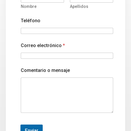
Nombre
Apellidos
Teléfono
Correo electrónico
*
Comentario o mensaje
Enviar