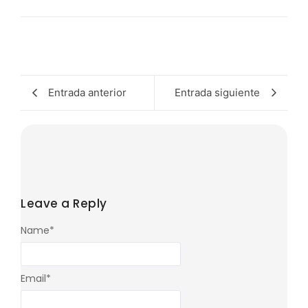
Entrada anterior
Entrada siguiente
Leave a Reply
Name
*
Email
*