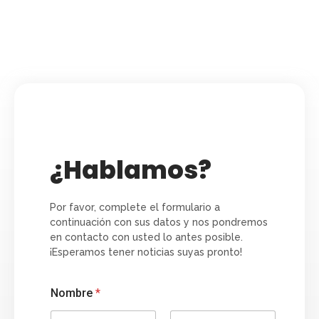
¿Hablamos?
Por favor, complete el formulario a
continuación con sus datos y nos pondremos
en contacto con usted lo antes posible.
¡Esperamos tener noticias suyas pronto!
Nombre
*