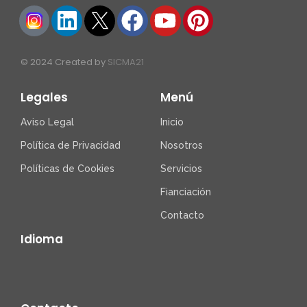
© 2024 Created by
SICMA21
Legales
Menú
Aviso Legal
Inicio
Política de Privacidad
Nosotros
Políticas de Cookies
Servicios
Fianciación
Contacto
Idioma